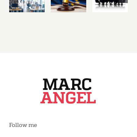
Parlement
the
Moving
européen
competence
Away
agit pour
to
From
encadrer
legislate
Unanimity
l’intelligence
on the
artificielle
minimum
au travail
wages of
European
workes
Follow me